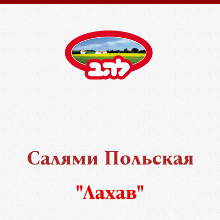
Салями Польская
"Лахав"