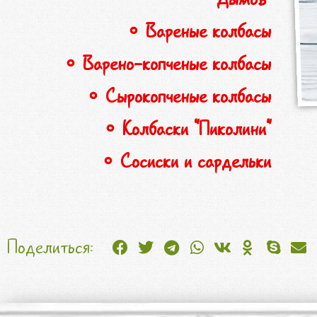
∘ Вареные колбасы
∘ Варено-копченые колбасы
∘ Сырокопченые колбасы
∘ Колбаски “Пиколини”
∘ Сосиски и сардельки
Поделиться: