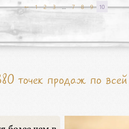
←
1
2
3
…
7
8
9
10
380 точек продаж по всей 
я более чем в