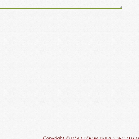
Copyright © מעדני בשר השוקת אגש”ח בע”מ