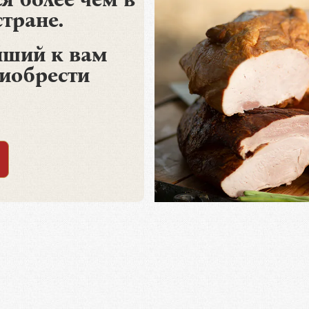
стране.
ший к вам
риобрести