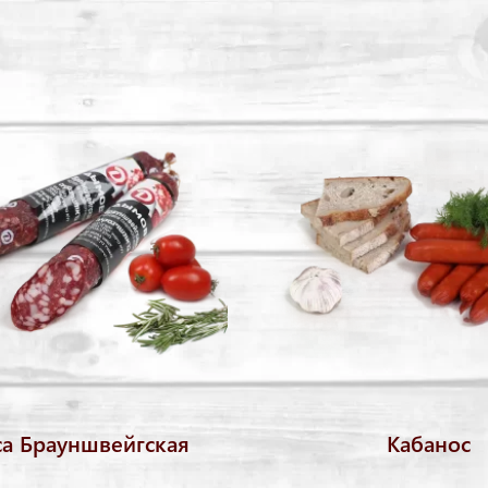
са Брауншвейгская
Кабанос