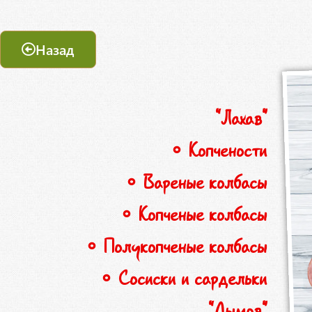
Назад
“Лахав”
∘ Копчености
∘ Вареные колбасы
∘ Копченые колбасы
∘ Полукопченые колбасы
∘ Сосиски и сардельки
“Дымов”