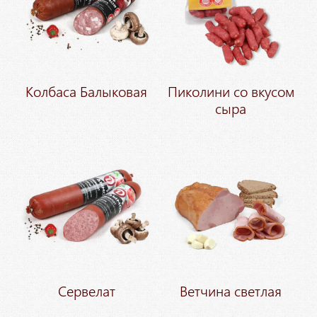
Колбаса Балыковая
Пиколини со вкусом
сыра
Сервелат
Ветчина светлая