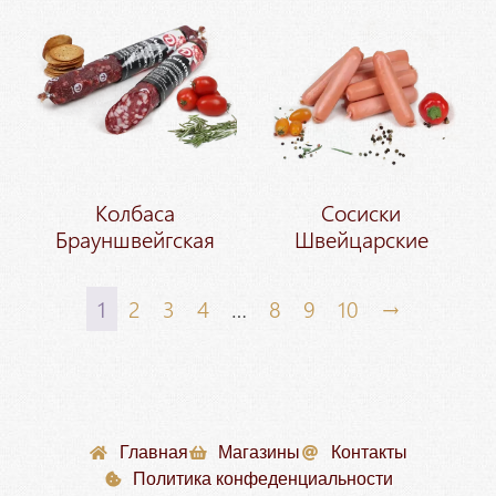
Колбаса
Сосиски
Брауншвейгская
Швейцарские
1
2
3
4
…
8
9
10
→
Главная
Магазины
Контакты
Политика конфеденциальности