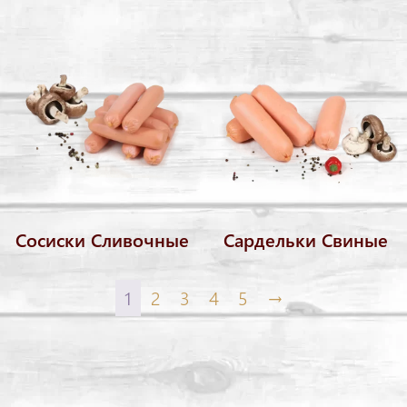
Сосиски Сливочные
Сардельки Свиные
1
2
3
4
5
→