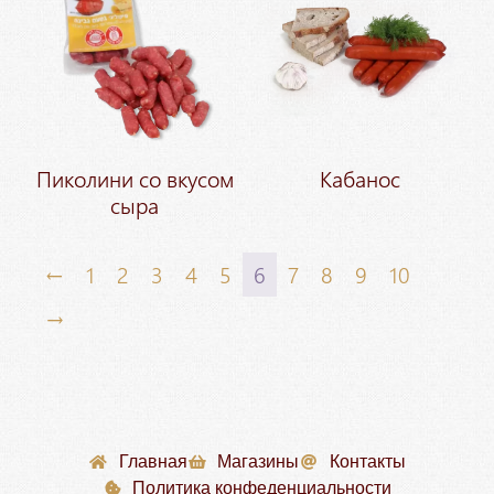
Пиколини со вкусом
Кабанос
сыра
←
1
2
3
4
5
6
7
8
9
10
→
Главная
Магазины
Контакты
Политика конфеденциальности