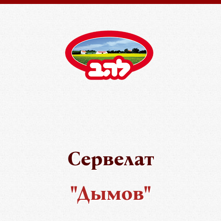
Сервелат
"Дымов"