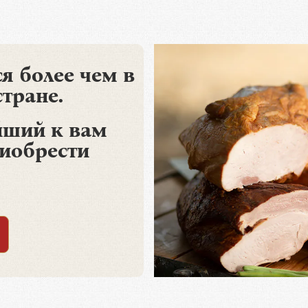
я более чем в
стране.
ший к вам
риобрести