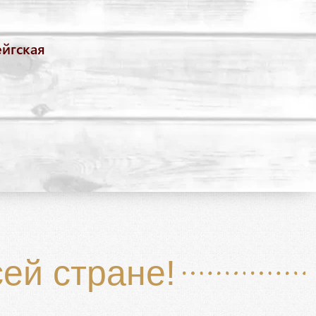
йгская
сей стране!