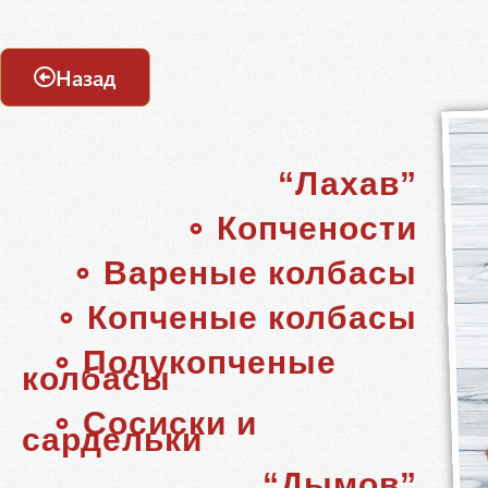
Назад
“Лахав”
∘ Копчености
∘ Вареные колбасы
∘ Копченые колбасы
∘ Полукопченые
колбасы
∘ Сосиски и
сардельки
“Дымов”