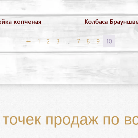
йка копченая
Колбаса Брауншве
←
1
2
3
…
7
8
9
10
точек продаж по в