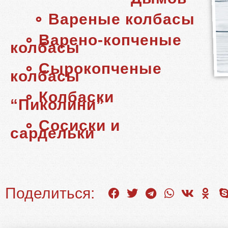
∘ Вареные колбасы
∘ Варено-копченые
колбасы
∘ Сырокопченые
колбасы
∘ Колбаски
“Пиколини”
∘ Сосиски и
сардельки
Поделиться: