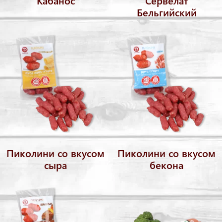
Кабанос
Сервелат
Бельгийский
Пиколини со вкусом
Пиколини со вкусом
сыра
бекона