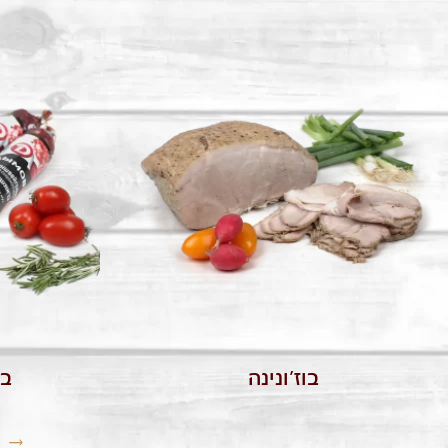
בוז’ונינה
בר
→