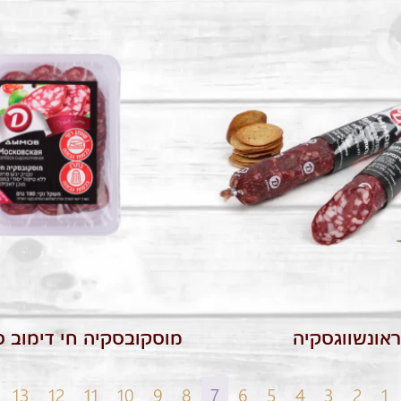
אונשווגסקיה
מוסקובסקיה חי דימוב 
13
12
11
10
9
8
7
6
5
4
3
2
1