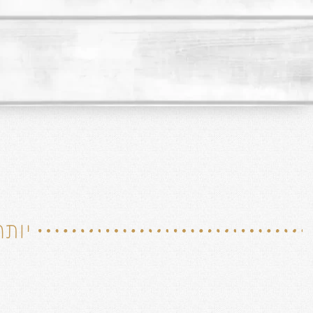
יותר מ -380 נקו