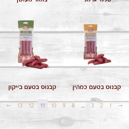
קבנוס בטעם כמהין
קבנוס בטעם בייקון
←
13
12
11
10
9
8
…
3
2
1
→