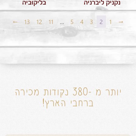
נקניק ליברניה
בליקוביה
←
13
12
11
…
5
4
3
2
1
→
יותר מ -380 נקודות מכירה
ברחבי הארץ!