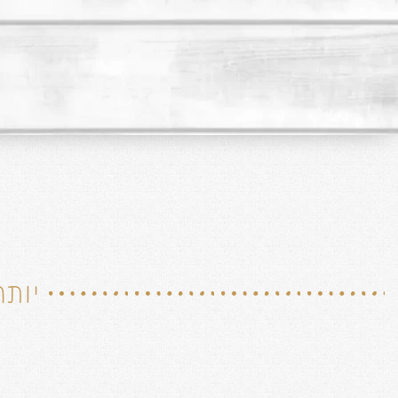
יותר מ -380 נקו