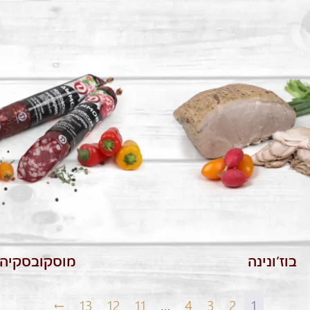
בוז’ונינה
מוסקובסקיה
←
13
12
11
…
4
3
2
1