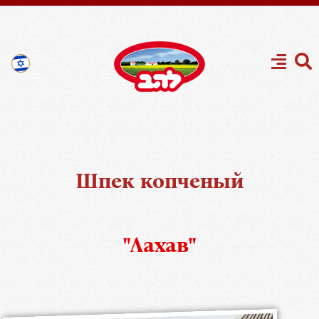
Шпек копченый
"Лахав"