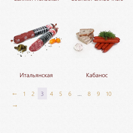
Итальянская
Кабанос
←
1
2
3
4
5
6
…
8
9
10
→