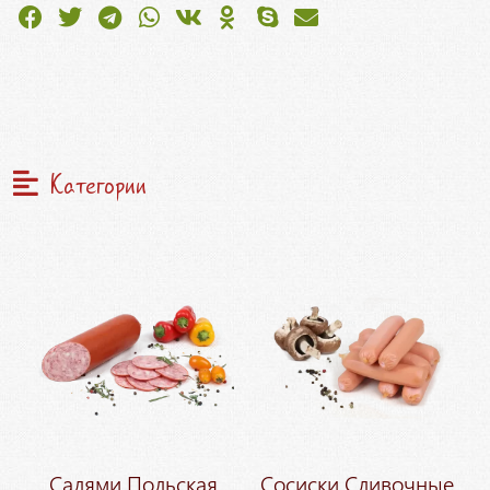
Категории
Салями Польская
Сосиски Сливочные