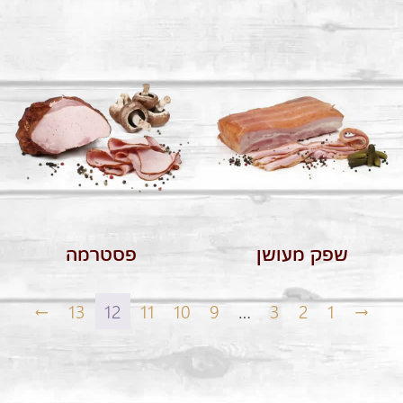
שפק מעושן
פסטרמה
←
13
12
11
10
9
…
3
2
1
→