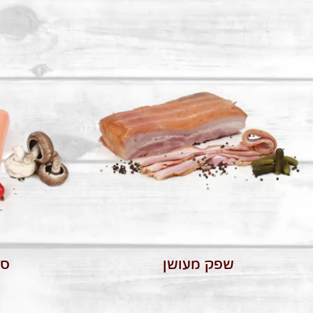
שפק מעושן
סר