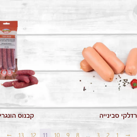
דלקי סבינייה
קבנוס הונגרי
←
13
12
11
10
9
8
…
3
2
1
→