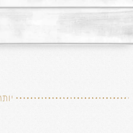
יותר מ -380 נקו